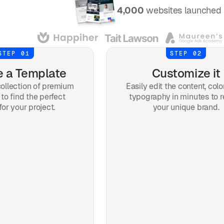
Over
4,000
websites launched 
STEP 01
STEP 02
 a Template
Customize it
ollection of premium
Easily edit the content, colo
to find the perfect
typography in minutes to r
for your project.
your unique brand.