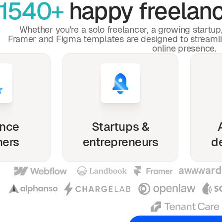
1540+
happy freelanc
Whether you're a solo freelancer, a growing startu
Framer and Figma templates are designed to streaml
online presence.
ance
Startups &
ners
entrepreneurs
d