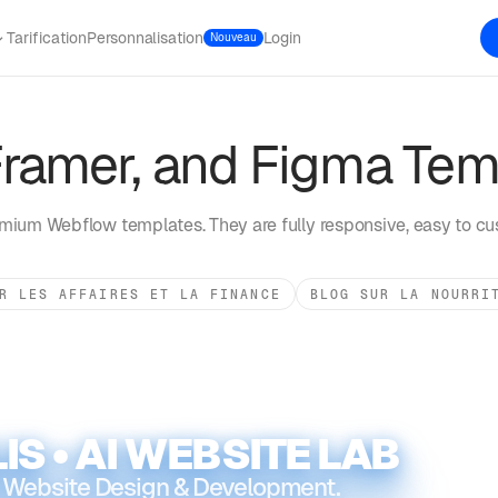
Tarification
Personnalisation
Login
Nouveau
ramer, and Figma Tem
mium Webflow templates. They are fully responsive, easy to cu
R LES AFFAIRES ET LA FINANCE
BLOG SUR LA NOURRI
IS • AI WEBSITE LAB
 Website Design & Development.