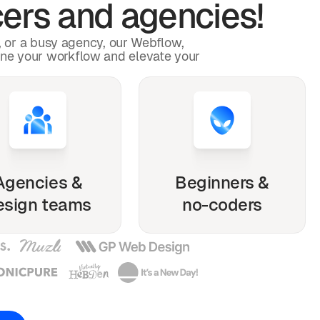
ers and agencies!
p, or a busy agency, our Webflow,
ine your workflow and elevate your
Agencies &
Beginners &
esign teams
no-coders