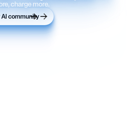
ore, charge more.
r AI community