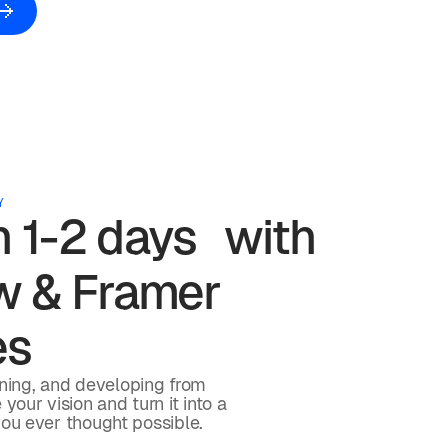
Y
in 1-2 days with
 & Framer
es
gning, and developing from
your vision and turn it into a
you ever thought possible.