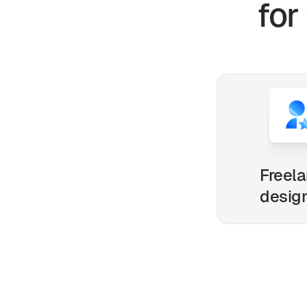
for
Freel
desig