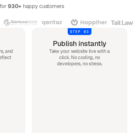
for
930+
happy customers
STEP 03
Publish instantly
rs, and
Take your website live with a
eflect
click. No coding, no
developers, no stress.