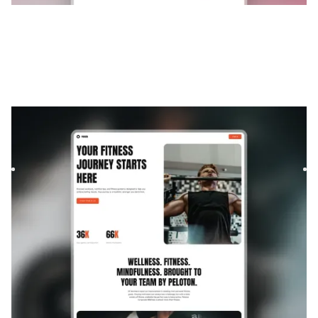
Proxen
|
Lancement et à venir
modèle de site
Build your fitness startup waitlist with Proxen, a Framer
template designed to boost signups. Modern layouts,
smooth ...
LANCEMENT ET À VENIR
GRATUIT