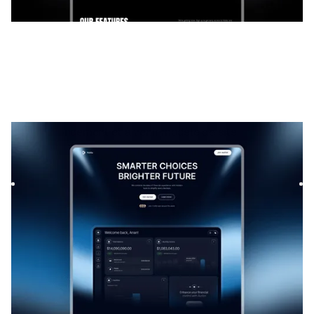
Holdu
|
Lancement et à venir
modèle de site
Launch your startup waitlist with Holdu, a sleek Framer
template. Capture signups fast with a modern design,
smooth f...
LANCEMENT ET À VENIR
GRATUIT