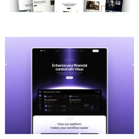
Visuo
|
Technologie
modèle de site
Visuo is a versatile SaaS template for tech companies. Its
customizable structure allows services to be showcased
wit...
TECHNOLOGIE
GRATUIT