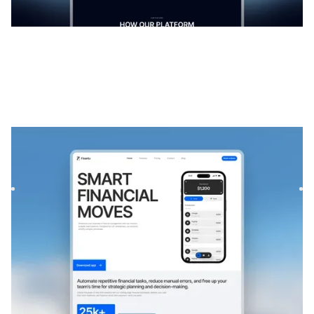
Fintora
|
Technologie
modèle de site
Fintora is a Webflow template built for finance SaaS
platforms and mobile apps. With a modern layout and
responsive d...
TECHNOLOGIE
GRATUIT