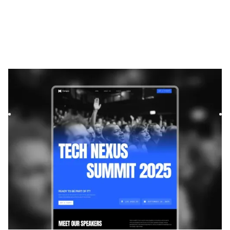
Congra
|
Technologie
modèle de site
Congra is a bold and dynamic template designed for events
and startups. Its modern layouts and flexible components
ma...
TECHNOLOGIE
GRATUIT