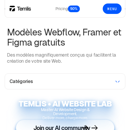
Pricing
50%
MENU
Modèles Webflow, Framer et
Figma gratuits
Des modèles magnifiquement conçus qui facilitent la
création de votre site Web.
Catégories
TEMLIS • AI WEBSITE LAB
Master AI Website Design &
Development.
Deliver more, charge more.
Join our AI community