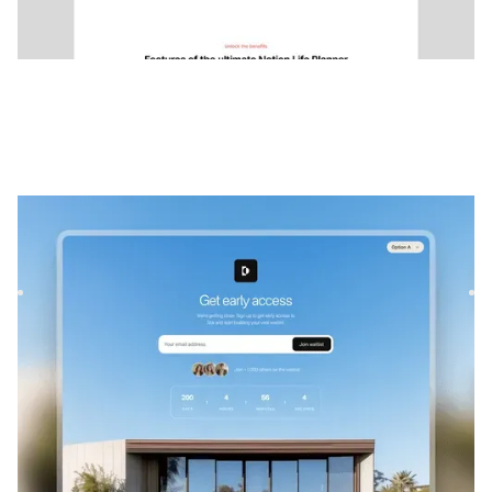
Stai
|
Lancement et à venir
modèle de site
Lancez votre liste d'attente virale avec Stai, un modèle
Framer premium. Créez une dynamique avant le lancement
grâce...
LANCEMENT ET À VENIR
GRATUIT