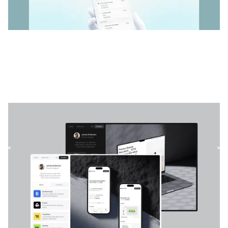
Imagen Lite
| Modèle de site Web
Imagen est le modèle Web ultime conçu pour les
professionnels de l'UI/UX, les concepteurs de produits, les
photograph...
PORTEFEUILLE
GRATUIT
DESIGNED FOR YOU
Free
templates used by
4,000+
websites for
1540+
happy
freelancers and agencies!