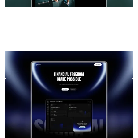
Soona
|
Lancement et à venir
modèle de site
Launch your startup waitlist with Soona, a sleek Framer
template. Capture signups fast with a modern design,
smooth f...
LANCEMENT ET À VENIR
GRATUIT