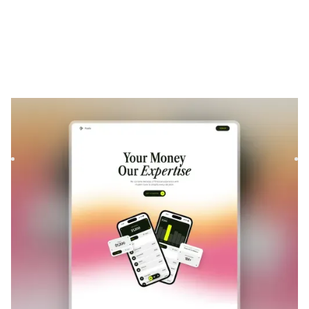
Pendia
|
Lancement et à venir
modèle de site
Launch your waitlist with Soona, a modern Framer template.
Build hype before launch with clean layouts, smooth
signup...
LANCEMENT ET À VENIR
GRATUIT