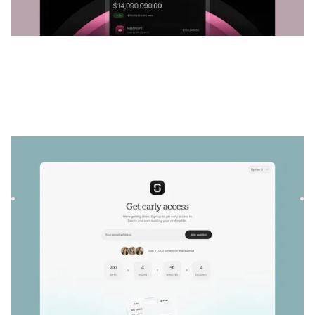
Sonix
|
Lancement et à venir
modèle de site
Lancez votre liste d'attente virale avec Soonix, un modèle
Framer premium. Créez une dynamique avant le lancement
grâ...
LANCEMENT ET À VENIR
GRATUIT