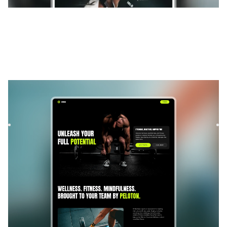
Comira
|
Lancement et à venir
modèle de site
Build your fitness startup waitlist with Comira, a Framer
template designed to boost signups. Modern layouts,
smooth ...
LANCEMENT ET À VENIR
GRATUIT