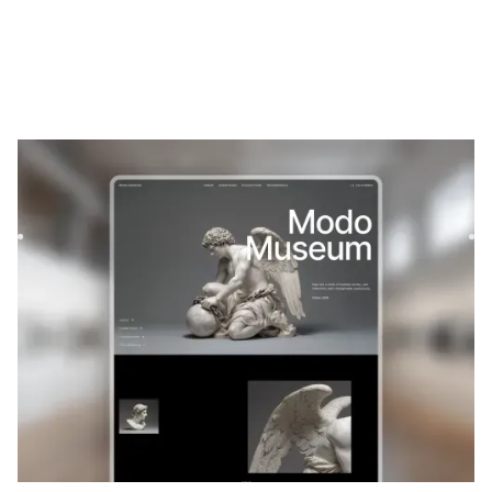
Modos
|
Portefeuille
modèle de site
Modo is an immersive Webflow template designed for
galleries, museums, and photographers. Present your
collections wi...
PORTEFEUILLE
GRATUIT