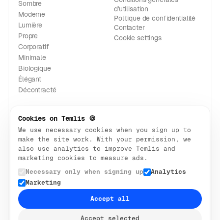
Sombre
d'utilisation
Moderne
Politique de confidentialité
Lumière
Contacter
Propre
Cookie settings
Corporatif
Minimale
Biologique
Élégant
Décontracté
CATÉGORIES
Cookies on Temlis 🍪
Services professionnels
We use necessary cookies when you sign up to
Services à domicile
make the site work. With your permission, we
Blog et éditorial
also use analytics to improve Temlis and
Architecture et design
marketing cookies to measure ads.
Immobilier
Necessary only when signing up
Analytics
Startup et SaaS
Marketing
Médical
Accept all
Commerce électronique
Technologie
Accept selected