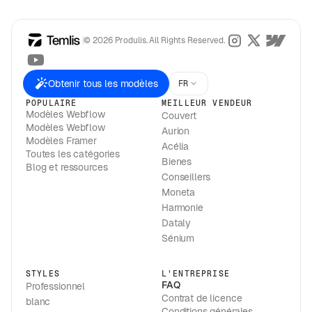
© 2026 Produlis. All Rights Reserved.
Obtenir tous les modèles
FR
POPULAIRE
MEILLEUR VENDEUR
Modèles Webflow
Couvert
Modèles Webflow
Aurion
Modèles Framer
Acélia
Toutes les catégories
Bienes
Blog et ressources
Conseillers
Moneta
Harmonie
Dataly
Sénium
STYLES
L'ENTREPRISE
FAQ
Professionnel
Contrat de licence
blanc
Conditions générales