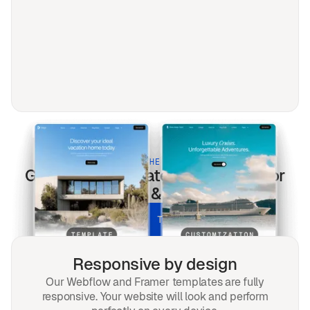
BUILT FOR THE MODERN WEB
Gradiente
templates optimized for
every screen & every search.
UNLOCK ALL TEMPLATES
Responsive by design
Our Webflow and Framer templates are fully
responsive. Your website will look and perform