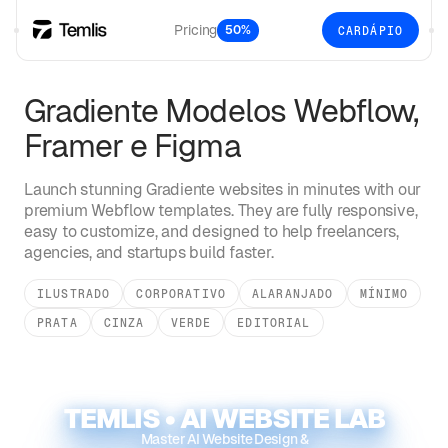
Pricing
50%
CARDÁPIO
Gradiente
Modelos Webflow,
Framer e Figma
Launch stunning
Gradiente
websites in minutes with our
premium Webflow templates. They are fully responsive,
easy to customize, and designed to help freelancers,
agencies, and startups build faster.
ILUSTRADO
CORPORATIVO
ALARANJADO
MÍNIMO
PRATA
CINZA
VERDE
EDITORIAL
TEMLIS • AI WEBSITE LAB
Master AI Website Design &