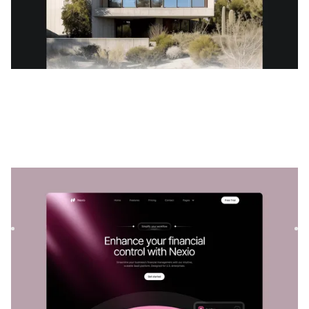
Nexio
|
Tecnologia
modelo de site
Nexio é um modelo SaaS versátil para empresas de
tecnologia. Sua estrutura personalizável permite que os
serviços sej...
$
129
DESIGNED FOR YOU
Gradiente
templates used by
4,000+
websites for
1540+
happy