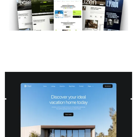
Stayli
|
Viajar
modelo de site
Um modelo moderno para projetos imobiliários e de viagens
e turismo, criado para mostrar propriedades e estadias
únic...
$
129