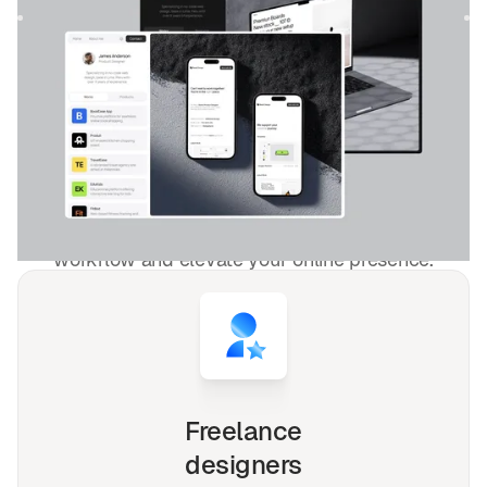
criativos...
$
49
DESIGNED FOR YOU
Sombrio
templates used by
4,000+
websites for
1540+
happy
freelancers and agencies!
Whether you're a solo freelancer, a growing startup,
or a busy agency, our Webflow, Framer and Figma
templates are designed to streamline your
workflow and elevate your online presence.
Freelance
designers