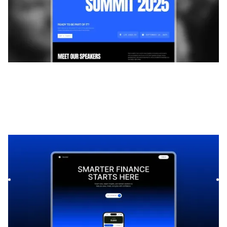
Soonel
|
Lançamento e em breve
modelo de site
Launch your startup waitlist with Soonel, a premium Framer
template. Capture leads quickly with modern layouts,
seaml...
$
39