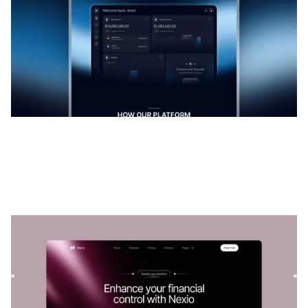
Nexio
|
Tecnologia
modelo de site
Nexio é um modelo SaaS versátil para empresas de
tecnologia. Sua estrutura personalizável permite que os
serviços sej...
$
129