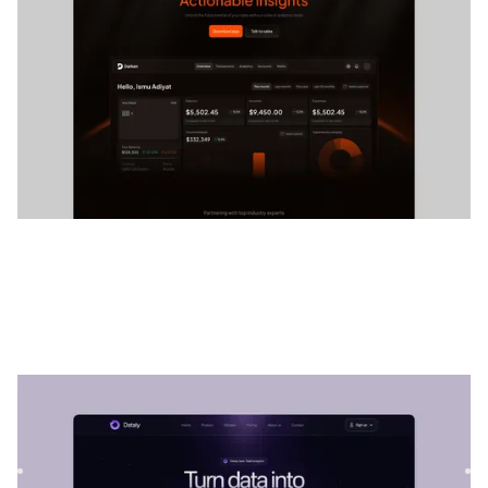
Dataly
|
Startup e SaaS
modelo de site
Dataly é um modelo SaaS versátil para empresas de
tecnologia. Sua estrutura personalizável permite que os
serviços se...
$
79