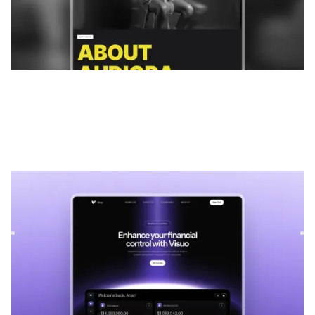
Visuo
|
Tecnologia
modelo de site
Visuo is a versatile SaaS template for tech companies. Its
customizable structure allows services to be showcased
wit...
FREE