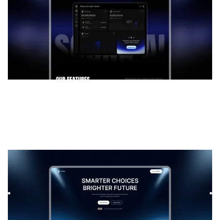
Holdu
|
Lançamento e em breve
modelo de site
Launch your startup waitlist with Holdu, a sleek Framer
template. Capture signups fast with a modern design,
smooth f...
FREE