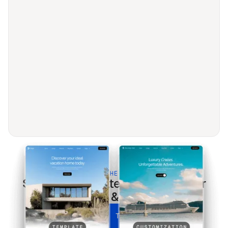
BUILT FOR THE MODERN WEB
Sombrio
templates optimized for
every screen & every search.
UNLOCK ALL TEMPLATES