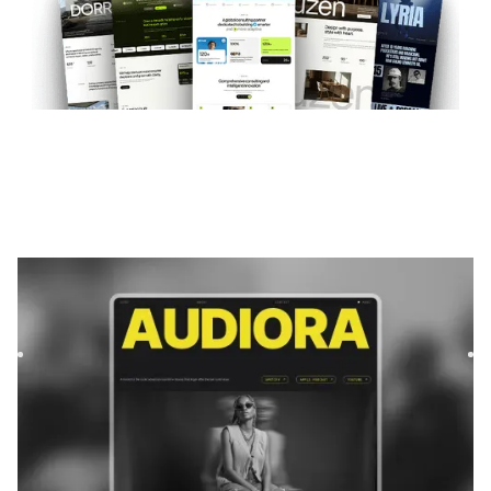
Audiora
|
Música e áudio
modelo de site
Audiora is a template for Podcast & Radio, featuring flexible
layouts and scalable components to showcase content
and...
FREE