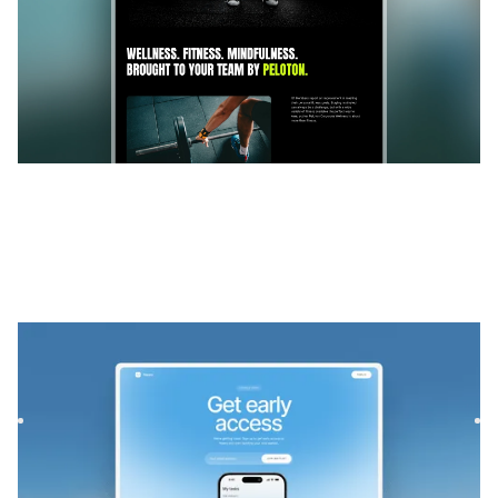
Nearo
|
Lançamento e em breve
modelo de site
Launch your startup waitlist with Nearo, a sleek Framer
template. Capture signups fast with a modern design,
smooth f...
$
39