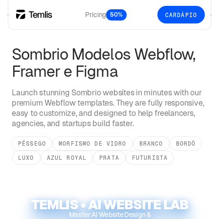
Pricing
50%
CARDÁPIO
Sombrio
Modelos Webflow,
Framer e Figma
Launch stunning
Sombrio
websites in minutes with our
premium Webflow templates. They are fully responsive,
easy to customize, and designed to help freelancers,
agencies, and startups build faster.
PÊSSEGO
MORFISMO DE VIDRO
BRANCO
BORDÔ
LUXO
AZUL ROYAL
PRATA
FUTURISTA
TEMLIS • AI WEBSITE LAB
Master AI Website Design &