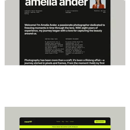
$
79
Move Fitness
|
Bem-estar
modelo de site
Move é um modelo dinâmico de página de destino de
fitness perfeito para personal trainers. Mostre vídeos de
treinamen...