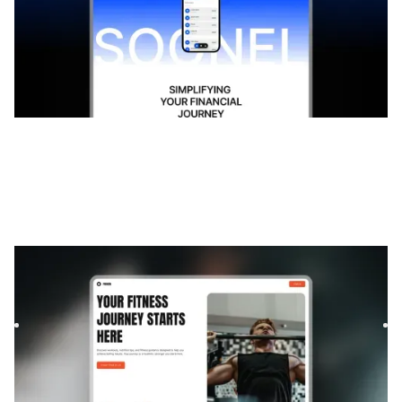
Proxen
|
Lançamento e em breve
modelo de site
Build your fitness startup waitlist with Proxen, a Framer
template designed to boost signups. Modern layouts,
smooth ...
FREE