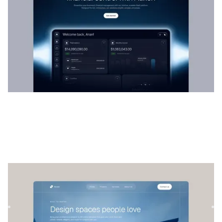
Eleva
|
Imóveis
modelo de site
Elevates é um modelo versátil de Webflow imobiliário
projetado para mostrar projetos arquitetônicos e
propriedades co...
$
79