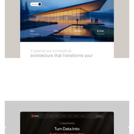
Escurecer
|
Startup e SaaS
modelo de site
Darken é um modelo SaaS versátil para empresas de
tecnologia. Sua estrutura personalizável permite que os
serviços se...
$
79