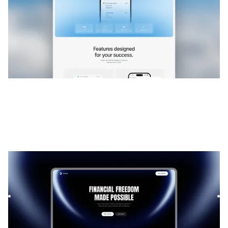
Soona
|
Lançamento e em breve
modelo de site
Launch your startup waitlist with Soona, a sleek Framer
template. Capture signups fast with a modern design,
smooth f...
FREE