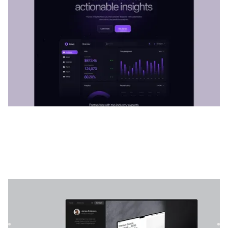
Imagem Lite
|
Portfólio
modelo de site
Imagen é o modelo web definitivo projetado para
profissionais de UI/UX, designers de produtos, fotógrafos e
criativos...