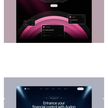
Aurion
|
Tecnologia
modelo de site
Aurion é um modelo SaaS versátil para empresas de
tecnologia. Sua estrutura personalizável permite que os
serviços se...
$
129