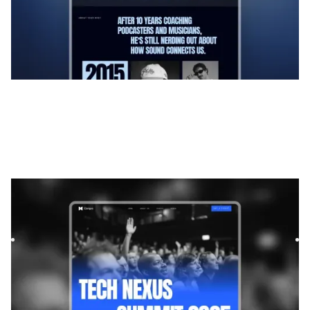
Congra
|
Tecnologia
modelo de site
Congra is a bold and dynamic template designed for events
and startups. Its modern layouts and flexible components
ma...
$
39