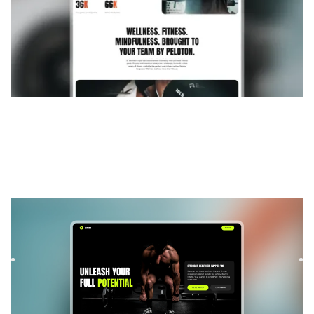
Comira
|
Lançamento e em breve
modelo de site
Build your fitness startup waitlist with Comira, a Framer
template designed to boost signups. Modern layouts,
smooth ...
FREE