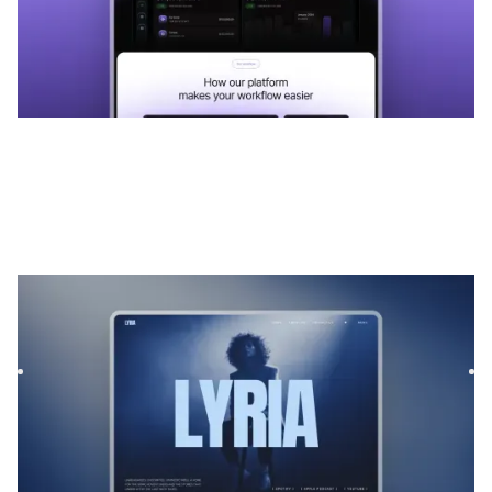
Lyria
|
Música e áudio
modelo de site
Lyrias is a Webflow template for Film & TV and Podcast &
Radio, featuring flexible layouts and scalable components
to...
$
169