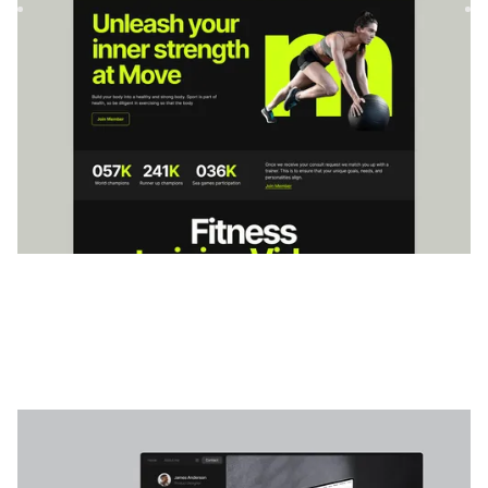
$
49
Imagem Pro
|
Portfólio
modelo de site
Imagen é o modelo web definitivo projetado para
profissionais de UI/UX, designers de produtos, fotógrafos e