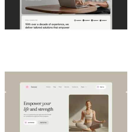
Sereniti
|
Bem-estar
modelo de site
Sereniti é um modelo versátil de Webflow projetado para
profissionais de bem-estar e fitness. Crie sites incríveis e ...
$
129