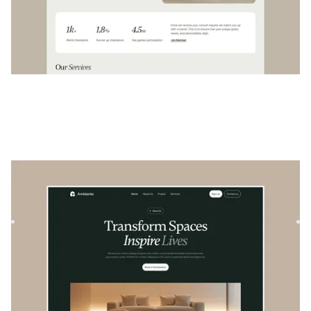
Ambiente
|
Arquitetura e Design
modelo de site
Ambiente é um modelo imobiliário versátil projetado para
mostrar projetos arquitetônicos e propriedades com estilo e
...
$
129
DESIGNED FOR YOU
Creme
templates used by
4,000+
websites for
1540+
happy