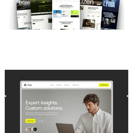
Pipely
|
Startup e SaaS
modelo de site
Pipely is a template for Consulting and Coaching and
Software and SaaS. It offers flexible layouts and scalable
compo...
$
129