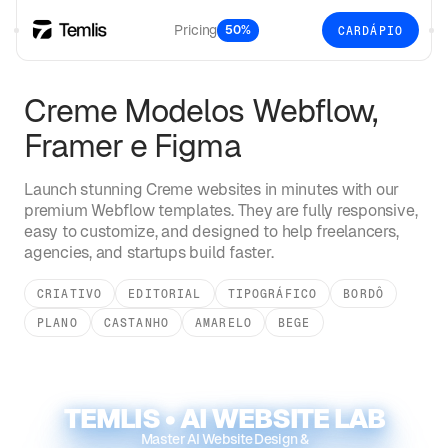
Pricing
50%
CARDÁPIO
Creme
Modelos Webflow,
Framer e Figma
Launch stunning
Creme
websites in minutes with our
premium Webflow templates. They are fully responsive,
easy to customize, and designed to help freelancers,
agencies, and startups build faster.
CRIATIVO
EDITORIAL
TIPOGRÁFICO
BORDÔ
PLANO
CASTANHO
AMARELO
BEGE
TEMLIS • AI WEBSITE LAB
Master AI Website Design &