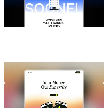
Pendia
|
Lançamento e em breve
modelo de site
Launch your waitlist with Soona, a modern Framer template.
Build hype before launch with clean layouts, smooth
signup...
$
GRÁTIS