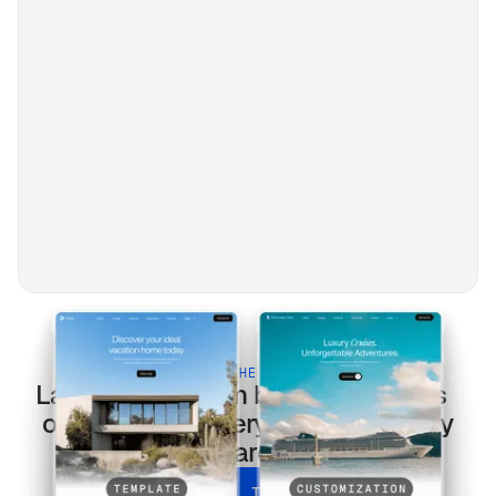
BUILT FOR THE MODERN WEB
Lançamento e em breve
templates
optimized for every screen & every
search.
UNLOCK ALL TEMPLATES