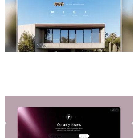
Pendly
|
Lançamento e em breve
modelo de site
Lance sua lista de espera viral com o Pendly, um modelo
premium do Framer. Ganhe impulso antes do lançamento
com um d...
$
GRÁTIS