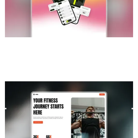
Proxen
|
Lançamento e em breve
modelo de site
Build your fitness startup waitlist with Proxen, a Framer
template designed to boost signups. Modern layouts,
smooth ...
$
GRÁTIS