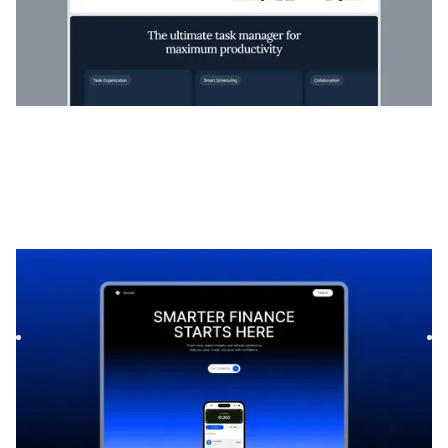
Soonel
|
Lançamento e em breve
modelo de site
Launch your startup waitlist with Soonel, a premium Framer
template. Capture leads quickly with modern layouts,
seaml...
$
39