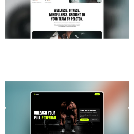
Comira
|
Lançamento e em breve
modelo de site
Build your fitness startup waitlist with Comira, a Framer
template designed to boost signups. Modern layouts,
smooth ...
$
GRÁTIS