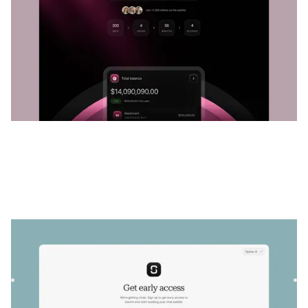
Soonix
|
Lançamento e em breve
modelo de site
Lance sua lista de espera viral com o Soonix, um modelo
premium do Framer. Ganhe impulso antes do lançamento
com um d...
$
GRÁTIS