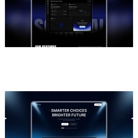
Holdu
|
Lançamento e em breve
modelo de site
Launch your startup waitlist with Holdu, a sleek Framer
template. Capture signups fast with a modern design,
smooth f...
$
GRÁTIS