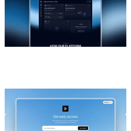
Escada
|
Lançamento e em breve
modelo de site
Lance sua lista de espera viral com Stai, um modelo
premium do Framer. Ganhe impulso antes do lançamento
com um desig...
$
GRÁTIS