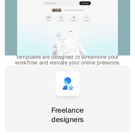
DESIGNED FOR YOU
Lançamento e em breve
templates
used by
4,000+
websites for
1540+
happy freelancers and
agencies!
Whether you're a solo freelancer, a growing startup,
or a busy agency, our Webflow, Framer and Figma
templates are designed to streamline your
workflow and elevate your online presence.
Freelance
designers