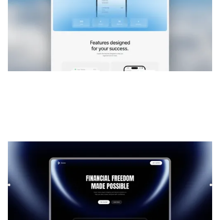
Soona
|
Lançamento e em breve
modelo de site
Launch your startup waitlist with Soona, a sleek Framer
template. Capture signups fast with a modern design,
smooth f...
$
GRÁTIS