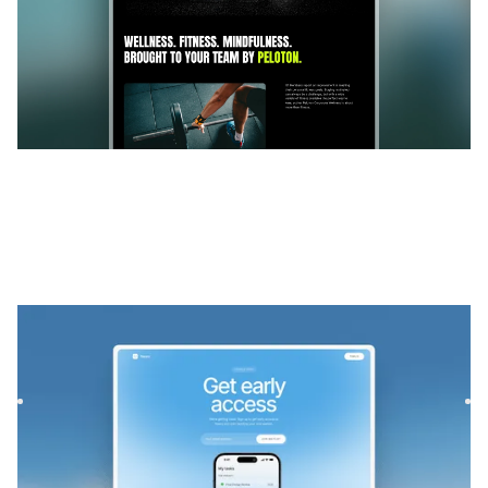
Nearo
|
Lançamento e em breve
modelo de site
Launch your startup waitlist with Nearo, a sleek Framer
template. Capture signups fast with a modern design,
smooth f...
$
39