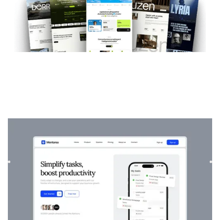
Mentorea
|
Startup e SaaS
modelo de site
Mentorea é um modelo profissional de finanças e SaaS.
Projetado para capacitar indivíduos e empresas, ele combina
ser...
$
129