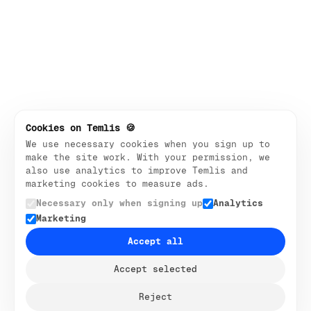
Limpo
Corporativo
Mínimo
Orgânico
Elegante
Casual
CATEGORIAS
Cookies on Temlis 🍪
Serviços profissionais
We use necessary cookies when you sign up to
Serviços domésticos
make the site work. With your permission, we
Blog e Editorial
also use analytics to improve Temlis and
Arquitetura e Design
marketing cookies to measure ads.
Imóveis
Necessary only when signing up
Analytics
Startup e SaaS
Marketing
Médico
Accept all
Comércio eletrônico
Tecnologia
Accept selected
Portfólio
Negócios
Reject
Bem-estar