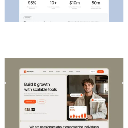
Berater
|
Startup und SaaS
website template
Advisora ist eine professionelle Finanz- und SaaS-Vorlage.
Es wurde entwickelt, um Einzelpersonen und Unternehmen
zu ...
$
129
DESIGNED FOR YOU
Haustiere
templates used by
4,000+
websites for
1540+
happy
freelancers and agencies!