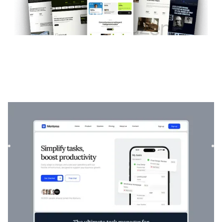
Mentorea
|
Startup und SaaS
website template
Mentorea ist eine professionelle Finanz- und SaaS-Vorlage.
Es wurde entwickelt, um Einzelpersonen und Unternehmen
zu ...
$
129