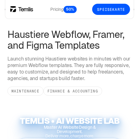
Pricing
50%
SPEISEKARTE
Haustiere
Webflow, Framer,
and Figma Templates
Launch stunning
Haustiere
websites in minutes with our
premium Webflow templates. They are fully responsive,
easy to customize, and designed to help freelancers,
agencies, and startups build faster.
MAINTENANCE
FINANCE & ACCOUNTING
TEMLIS • AI WEBSITE LAB
Master AI Website Design &
Development.
Deliver more, charge more.