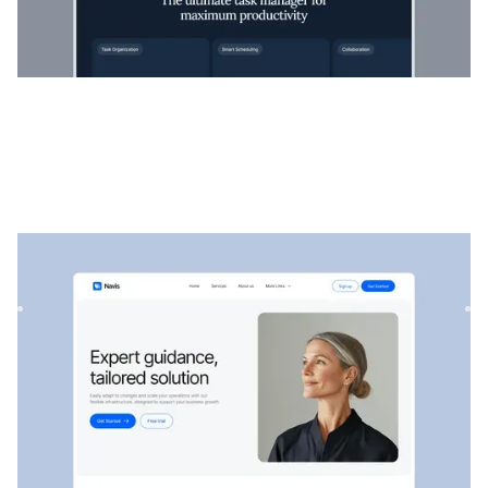
Navis
|
Startup und SaaS
website template
Navis ist eine flexible Beratungs- und SaaS-Vorlage, die sich
perfekt für die Präsentation professioneller Dienstleis...
$
129