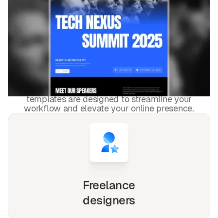
DESIGNED FOR YOU
Hochzeiten und
Veranstaltungen
templates used by
4,000+
websites for
1540+
happy
freelancers and agencies!
Whether you're a solo freelancer, a growing startup,
or a busy agency, our Webflow, Framer and Figma
templates are designed to streamline your
workflow and elevate your online presence.
Freelance
designers