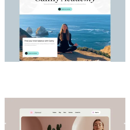
Harmonien
|
Wellness
website template
Harmoni ist eine vielseitige Fitness- und Wellness-Vorlage,
die entwickelt wurde, um Wellness-Websites zu
verbessern....
$
79