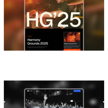
Congra
|
Technologie
website template
Congra is a bold and dynamic template designed for events
and startups. Its modern layouts and flexible components
ma...
$
39