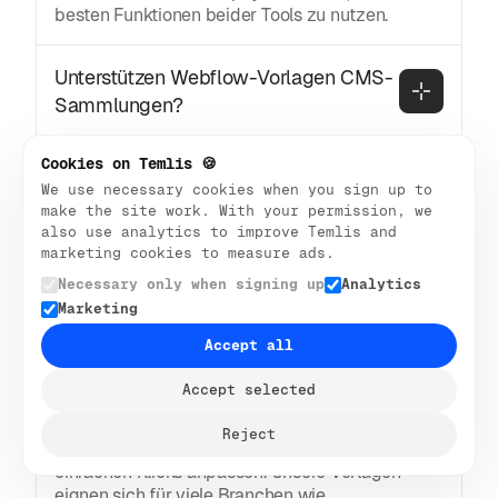
besten Funktionen beider Tools zu nutzen.
Unterstützen Webflow-Vorlagen CMS-
Sammlungen?
Ja. Mit CMS-Sammlungen können Sie Portfolios,
Cookies on Temlis 🍪
Funktionen, Karrieren, Dienstleistungen, Blogs,
We use necessary cookies when you sign up to
Fallstudien oder Teamseiten verwalten. Temlis-
make the site work. With your permission, we
Vorlagen enthalten CMS-fähige Layouts, sodass
also use analytics to improve Temlis and
Sie schnell neue Inhalte hinzufügen können.
marketing cookies to measure ads.
Einrahmer
Necessary only when signing up
Analytics
Marketing
Accept all
Wie passe ich eine Framer-Vorlage an?
Accept selected
Öffnen Sie die Vorlage in Framer und bearbeiten
Sie Text, Bilder und Layouts direkt auf der
Reject
Leinwand. Sie können Stile und Abschnitte mit
einfachen Klicks anpassen. Unsere Vorlagen
eignen sich für viele Branchen wie