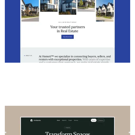
Ambiente
|
Architektur und Design
website template
Ambiente ist eine vielseitige Immobilienvorlage, mit der
architektonische Projekte und Immobilien stilvoll und
einfac...