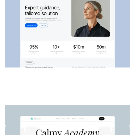
Ruhig
|
Wellness
website template
Calmy ist eine vielseitige Wellness-Vorlage. Die anpassbare
Struktur ermöglicht die einfache Präsentation von Dienste...
$
79