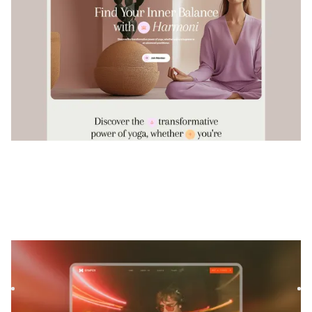
Sympos
|
Technologie
website template
Sympos is a template specifically designed for IT companies
and music event brands looking to establish a modern and ...
$
59