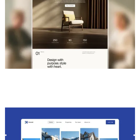
Hometi
|
Immobilien
website template
Hometi ist eine vielseitige Immobilienvorlage, mit der
architektonische Projekte und Immobilien stilvoll und
einfach ...
$
129