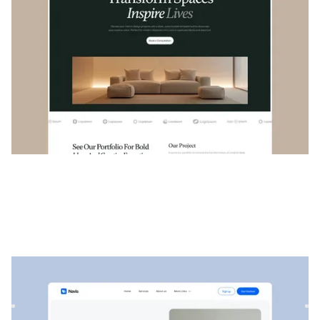
$
129
Navis
|
Startup und SaaS
website template
Navis ist eine flexible Beratungs- und SaaS-Vorlage, die sich
perfekt für die Präsentation professioneller Dienstleis...
$
129