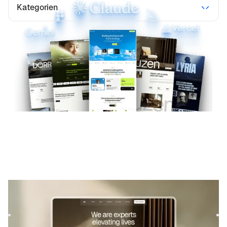
Kategorien
Luzen
|
Architektur und Design
website template
Luzen is a refined template crafted for architecture, design,
and editorial projects. It combines elegant layouts wit...
$
129