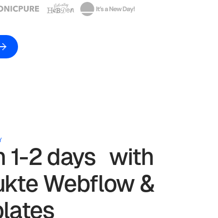
Y
in 1-2 days with
ukte
Webflow &
lates