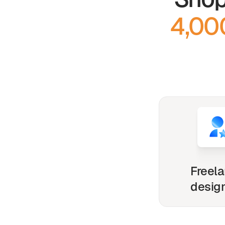
4,00
Freel
desig