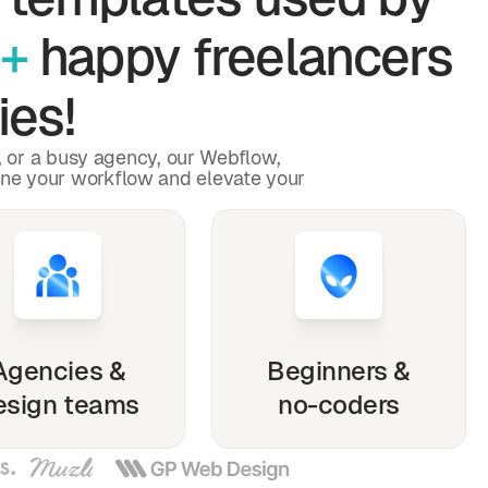
+
happy freelancers
ies!
p, or a busy agency, our Webflow,
ine your workflow and elevate your
Agencies &
Beginners &
esign teams
no-coders