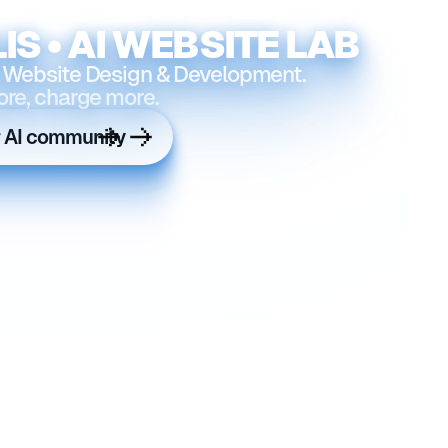
IS • AI WEBSITE LAB
 Website Design & Development.
ore, charge more.
r AI community