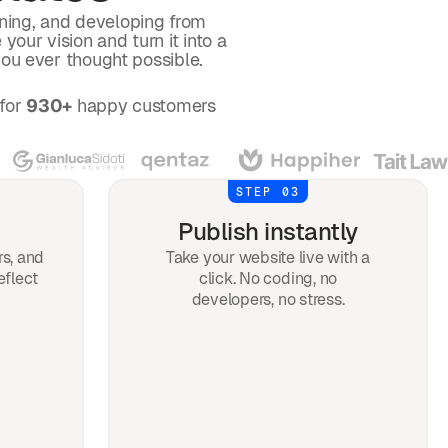
gning, and developing from
your vision and turn it into a
you ever thought possible.
for
930+
happy customers
STEP 03
Publish instantly
rs, and
Take your website live with a
eflect
click. No coding, no
developers, no stress.