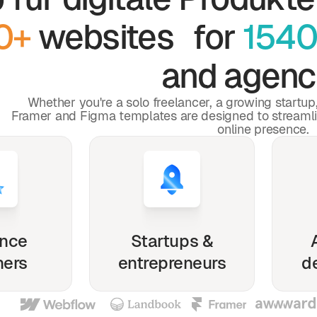
0+
websites for
1540
and agenc
Whether you're a solo freelancer, a growing startu
Framer and Figma templates are designed to streaml
online presence.
ance
Startups &
ners
entrepreneurs
d