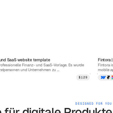
 und SaaS
website template
Fintora
professionelle Finanz- und SaaS-Vorlage. Es wurde
Fintora 
zelpersonen und Unternehmen zu ...
mobile a
$
129
DESIGNED FOR YOU
 für digitale Produkte