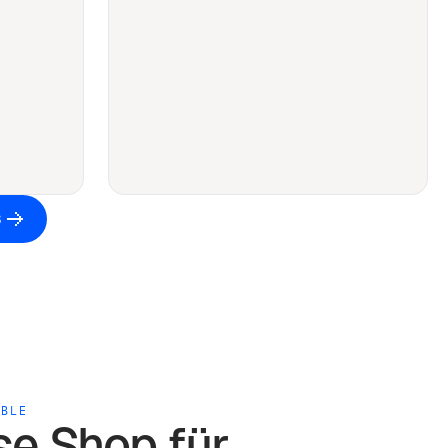
S
ABLE
use
Shop für