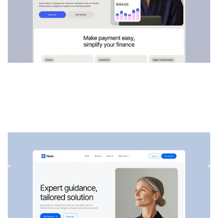
Navis
|
Startup und SaaS
website template
Navis ist eine flexible Beratungs- und SaaS-Vorlage, die sich
perfekt für die Präsentation professioneller Dienstleis...
$
129