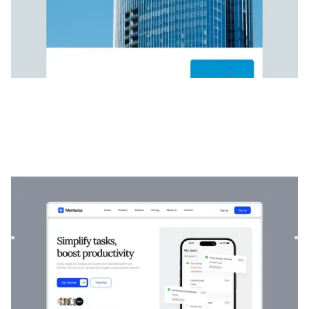
Mentorea
|
Startup und SaaS
website template
Mentorea ist eine professionelle Finanz- und SaaS-Vorlage.
Es wurde entwickelt, um Einzelpersonen und Unternehmen
zu ...
$
129