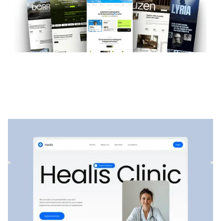
Healis
|
Medizinisch
website template
Healis ist eine saubere und moderne Vorlage für Kliniken,
ideal für die Werbung für medizinische Dienstleistungen,
Sp...
$
129