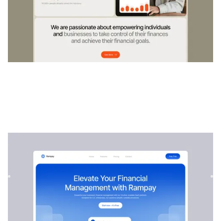
Rampay
|
Startup und SaaS
website template
Rampay ist eine Webflow-Vorlage für Bank- und Fintech-
Unternehmen. Es bietet eine anpassbare Basis mit
Echtzeitanalys...
$
79
DESIGNED FOR YOU
Klinik & Apotheke
templates used by