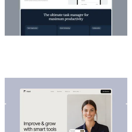
Makit
|
Startup und SaaS
website template
Makit ist eine vielseitige Vorlage für Finanzen und
Buchhaltung. Die anpassbare Struktur ermöglicht die
einfache Präs...
$
129