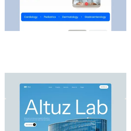
Altuz
|
Immobilien
website template
Altuz ist eine vielseitige Immobilienvorlage, mit der
architektonische Projekte und Immobilien stilvoll und
einfach p...
$
129