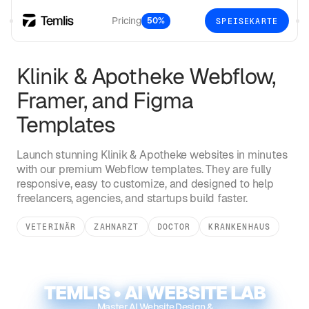
Pricing
50%
SPEISEKARTE
Klinik & Apotheke
Webflow,
Framer, and Figma
Templates
Launch stunning
Klinik & Apotheke
websites in minutes
with our premium Webflow templates. They are fully
responsive, easy to customize, and designed to help
freelancers, agencies, and startups build faster.
VETERINÄR
ZAHNARZT
DOCTOR
KRANKENHAUS
TEMLIS • AI WEBSITE LAB
Master AI Website Design &