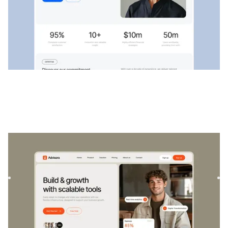
Berater
|
Startup und SaaS
website template
Advisora ist eine professionelle Finanz- und SaaS-Vorlage.
Es wurde entwickelt, um Einzelpersonen und Unternehmen
zu ...
$
129