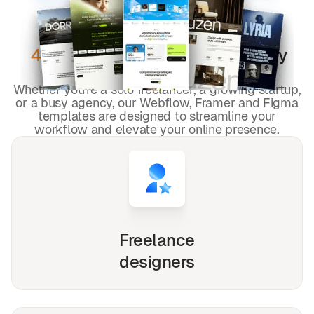
DESIGNED FOR YOU
Rosa
templates used by
4,000+
websites for
1540+
happy
freelancers and agencies!
Whether you're a solo freelancer, a growing startup,
or a busy agency, our Webflow, Framer and Figma
templates are designed to streamline your
workflow and elevate your online presence.
Freelance
designers