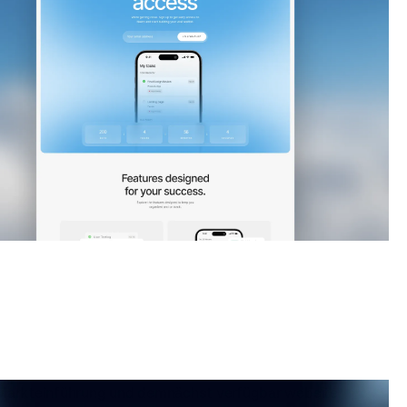
Markteinführung und demnächst verfügbar
website