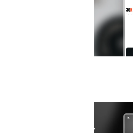
Exvia
|
Portfolio
w
Exvia is a bold Web
Showcase your work