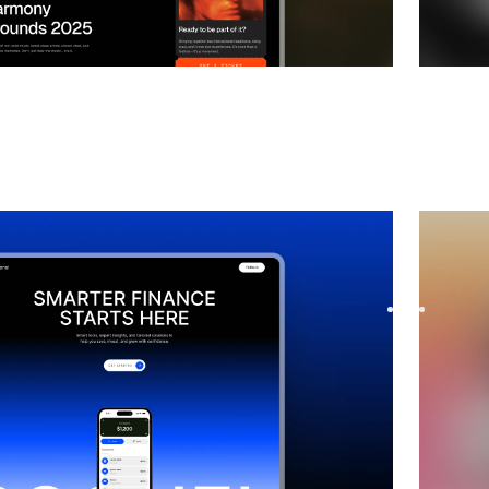
führung und demnächst verfügbar
website
Pendia
templat
p waitlist with Soonel, a premium Framer template.
Launch y
ly with modern layouts, seaml...
before l
$
39