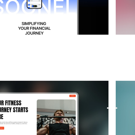
führung und demnächst verfügbar
website
Comira
templat
startup waitlist with Proxen, a Framer template
Build yo
signups. Modern layouts, smooth ...
designed
FREE