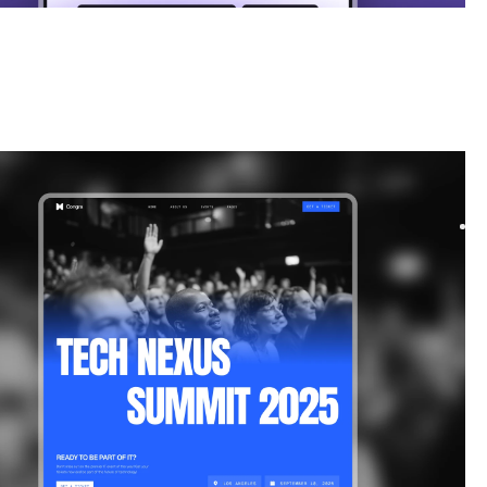
|
Technologie
website template
s a bold and dynamic template designed for events and
. Its modern layouts and flexible components ma...
$
39