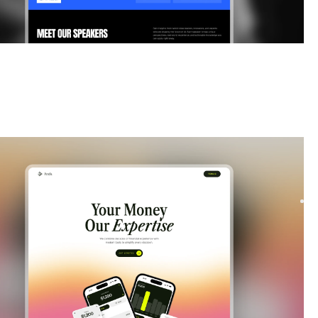
|
Markteinführung und demnächst verfügbar
website
e
our waitlist with Soona, a modern Framer template. Build hype
aunch with clean layouts, smooth signup...
FREE