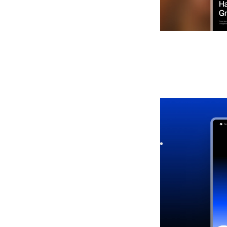
Soonel
|
Marktein
template
Launch your startu
Capture leads quick