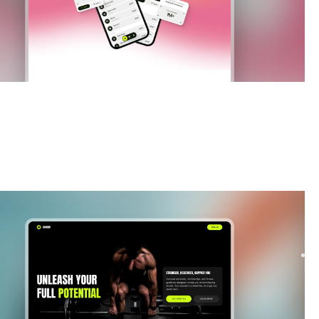
|
Markteinführung und demnächst verfügbar
website
e
ur fitness startup waitlist with Comira, a Framer template
 to boost signups. Modern layouts, smooth ...
FREE