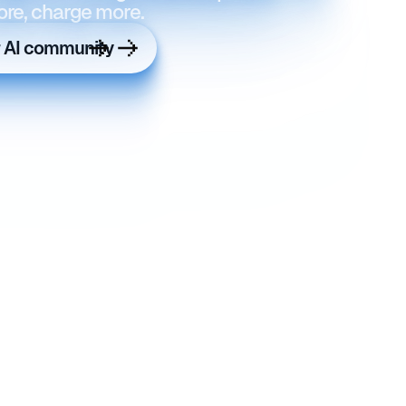
ore, charge more.
r AI community