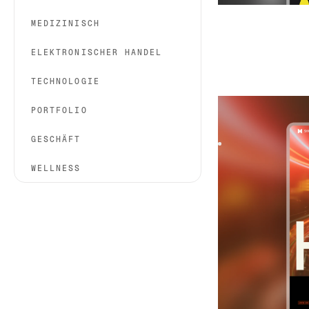
MEDIZINISCH
ELEKTRONISCHER HANDEL
TECHNOLOGIE
Sympos
|
Technol
PORTFOLIO
Sympos is a templa
event brands lookin
GESCHÄFT
WELLNESS