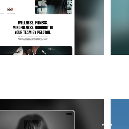
ebsite template
Nearo
|
flow template for freelancers and lifestyle bloggers.
templat
, share your voice, and bu...
Launch y
Capture 
$
59