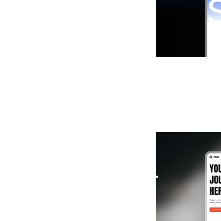
Proxen
|
Marktein
template
Build your fitness 
designed to boost 