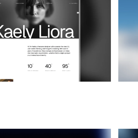
führung und demnächst verfügbar
website
Holdu
|