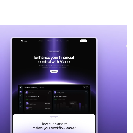
Technologie
website template
 a versatile SaaS template for tech companies. Its customizable
e allows services to be showcased wit...
FREE