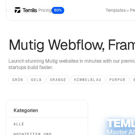
Pricing
Templates
Pr
50%
Mutig
Webflow, Fram
Launch stunning
Mutig
websites in minutes with our premiu
startups build faster.
GRÜN
GELB
ORANGE
HIMMELBLAU
PURPUR
Kategorien
TEML
ALLE
Master AI
HOCHZEITEN UND