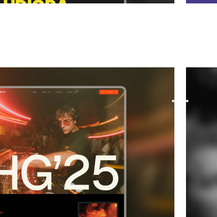
ogie
website template
Congra
te specifically designed for IT companies and music
Congra i
g to establish a modern and ...
startups
$
59