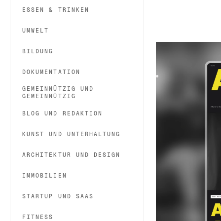
ESSEN & TRINKEN
UMWELT
Audiora
|
Musik u
BILDUNG
Audiora is a templa
and scalable comp
DOKUMENTATION
GEMEINNÜTZIG UND
GEMEINNÜTZIG
BLOG UND REDAKTION
KUNST UND UNTERHALTUNG
ARCHITEKTUR UND DESIGN
IMMOBILIEN
STARTUP UND SAAS
FITNESS