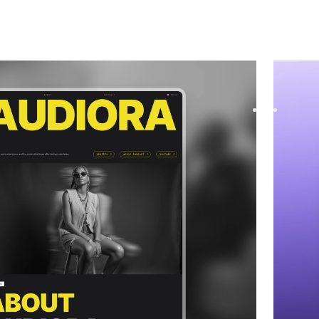
nd Audio
website template
Visuo
|
te for Podcast & Radio, featuring flexible layouts
Visuo is
onents to showcase content and...
structur
FREE