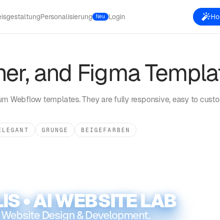
eisgestaltung
Personalisierung
Login
Hol
Neu
er, and Figma Templa
m Webflow templates. They are fully responsive, easy to custo
ELEGANT
GRUNGE
BEIGEFARBEN
IS • AI WEBSITE LAB
 Website Design & Development.