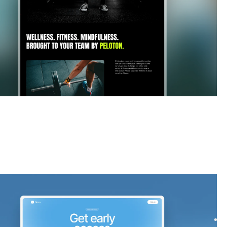
Markteinführung und demnächst verfügbar
website
e
our startup waitlist with Nearo, a sleek Framer template.
signups fast with a modern design, smooth f...
$
39