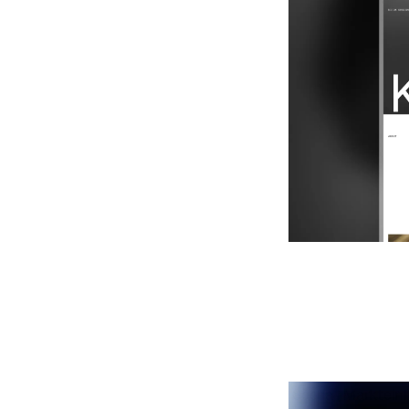
Soona
|
Marktein