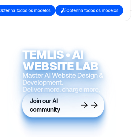
Obtenha todos os modelos
Obtenha todos os modelos
TEMLIS • AI
WEBSITE LAB
Master AI Website Design &
Development.
Deliver more, charge more.
Join our AI
community