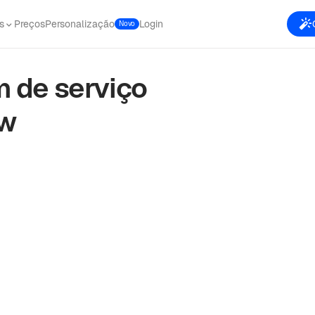
s
Preços
Personalização
Login
Novo
 de serviço
ow