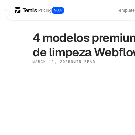
Pricing
Template
50%
4 modelos premium
de limpeza Webfl
MARCH 12, 2025
6
MIN READ
Fluxo da web
Impecável
Ninho limpo
Handyman Pro
HandyHub